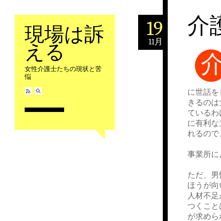
介
19
現場は訴
11月
える
女性介護士たちの現状と苦
悩
に世話を
きるのは
ているわ
に有利な
れるので
事業所に
ただ、男
ほうが向
人材不足
つくこと
が求めら