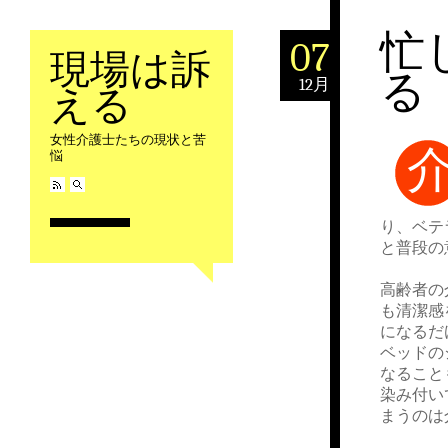
忙
07
現場は訴
る
12月
える
女性介護士たちの現状と苦
悩
り、ベテ
と普段の
高齢者の
も清潔感
になるだ
ベッドの
なること
染み付い
まうのは