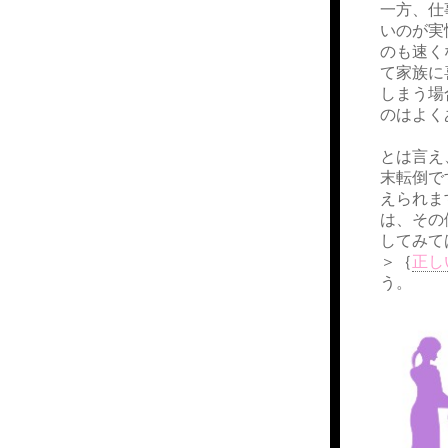
一方、仕
いのが実
のも速く
て家族に
しまう場
のはよく
とは言え
末転倒で
えられま
は、その
してみて
＞｛
正し
う。