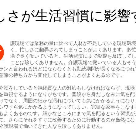
しさが生活習慣に影響
護現場では業務の量に比べて人材が不足している現場環
介
く、忙しさに翻弄されてしまうことがよくあります。多
場で長く働いていると、生活習慣にまで影響を及ぼして
ことは珍しくありません。介護現場で働いている人もそ
ランと言われるほどにならなくとも勤続期間が長くなるにつれ
意識の持ち方から変化してしまうことがよくあるのです。
介護をしていると神経質な人の対応もしなければならず、現場
を重視するようになりがちです。普段から身だしなみに気を配
けでなく、周囲の細かな汚れについても気にかかるようになり
シワすら気にかかるようになってしまい、完璧な家事をこなす
もよくあるのです。細かなところにまで気を配るという習慣が
て、さらにそれをすぐに改善するために行動するのが当然にな
介護現場で働いてきた人なら珍しくありません。