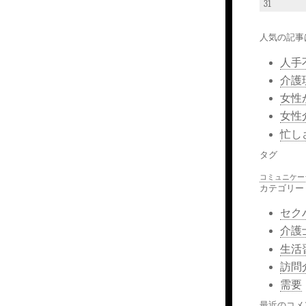
31
人気の記事
人手
介護
女性
女性
忙し
タグ
コミュニケー
カテゴリー
セク
介護
生活
訪問
需要
最近のコメ