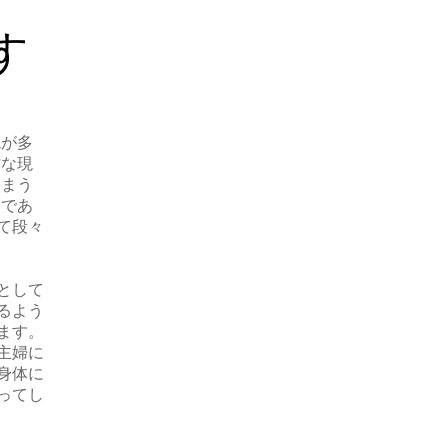
す
境が多
忙な現
しまう
うであ
て段々
として
るよう
ます。
主婦に
身体に
ってし