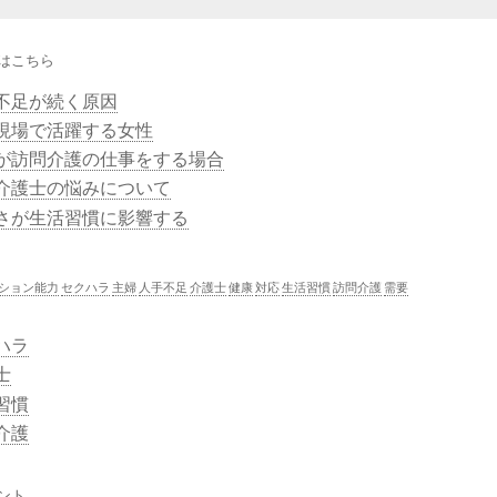
はこちら
不足が続く原因
現場で活躍する女性
が訪問介護の仕事をする場合
介護士の悩みについて
さが生活習慣に影響する
ション能力
セクハラ
主婦
人手不足
介護士
健康
対応
生活習慣
訪問介護
需要
ハラ
士
習慣
介護
ント