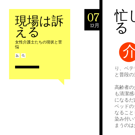
忙
07
現場は訴
る
12月
える
女性介護士たちの現状と苦
悩
り、ベテ
と普段の
高齢者の
も清潔感
になるだ
ベッドの
なること
染み付い
まうのは