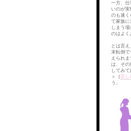
一方、仕
いのが実
のも速く
て家族に
しまう場
のはよく
とは言え
末転倒で
えられま
は、その
してみて
＞｛
正し
う。